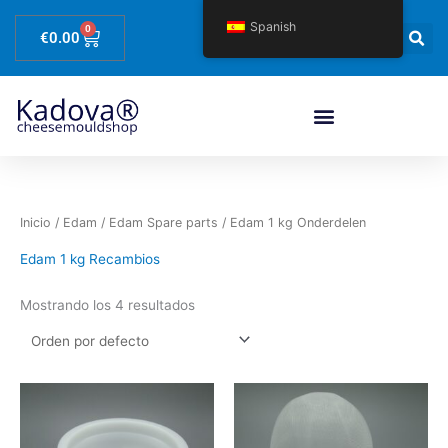
Ir
Spanish
0
Carrito
al
€
0.00
contenido
Inicio
/
Edam
/
Edam Spare parts
/ Edam 1 kg Onderdelen
Edam 1 kg Recambios
Mostrando los 4 resultados