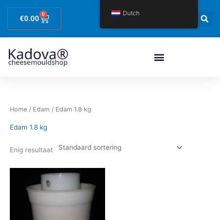
Spring
Dutch
0
Winkelwagen
naar
€
0.00
de
content
Home
/
Edam
/ Edam 1.8 kg
Edam 1.8 kg
Enig resultaat