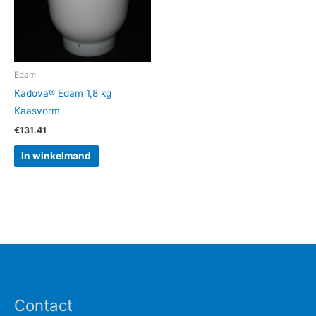
Edam
Kadova® Edam 1,8 kg
Kaasvorm
€
131.41
In winkelmand
Contact