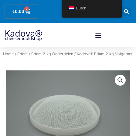
Spring
Dutch
0
Winkelwagen
naar
€
0.00
de
content
Home
/
Edam
/
Edam 2 kg Onderdelen
/ Kadova® Edam 2 kg Volgernet