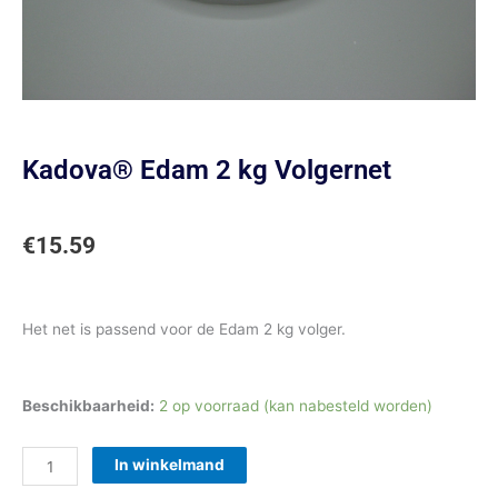
Kadova® Edam 2 kg Volgernet
€
15.59
Het net is passend voor de Edam 2 kg volger.
Kadova®
Beschikbaarheid:
2 op voorraad (kan nabesteld worden)
Edam
2
In winkelmand
kg