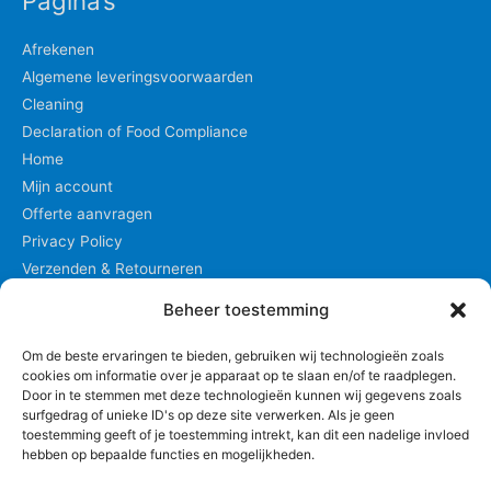
Pagina’s
Afrekenen
Algemene leveringsvoorwaarden
Cleaning
Declaration of Food Compliance
Home
Mijn account
Offerte aanvragen
Privacy Policy
Verzenden & Retourneren
Winkel
Beheer toestemming
Winkelmand
Om de beste ervaringen te bieden, gebruiken wij technologieën zoals
cookies om informatie over je apparaat op te slaan en/of te raadplegen.
Privacyverklaring
Door in te stemmen met deze technologieën kunnen wij gegevens zoals
surfgedrag of unieke ID's op deze site verwerken. Als je geen
toestemming geeft of je toestemming intrekt, kan dit een nadelige invloed
hebben op bepaalde functies en mogelijkheden.
Winkelmand