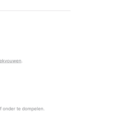
doekvouwen
.
of onder te dompelen.