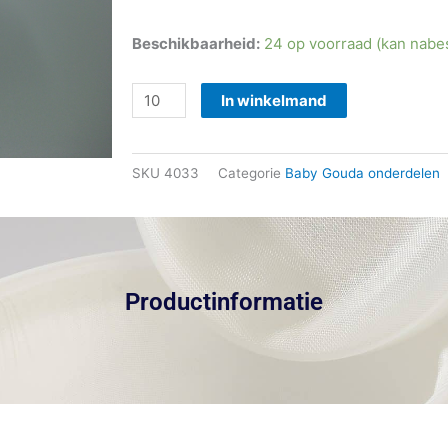
Kadova®
Beschikbaarheid:
24 op voorraad (kan nabe
Baby
Gouda
In winkelmand
450
gram
SKU
4033
Categorie
Baby Gouda onderdelen
Vatnet
aantal
Productinformatie