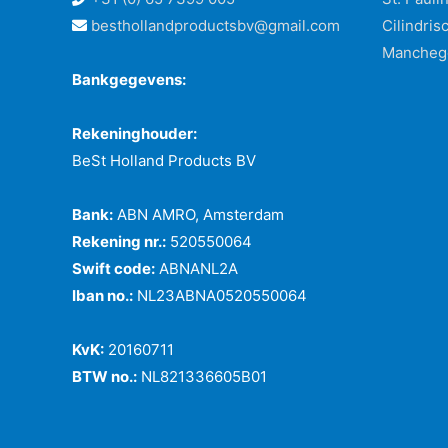
besthollandproductsbv@gmail.com
Cilindris
Mancheg
Bankgegevens:
Rekeninghouder:
BeSt Holland Products BV
Bank:
ABN AMRO, Amsterdam
Rekening nr.:
520550064
Swift code:
ABNANL2A
Iban no.:
NL23ABNA0520550064
KvK:
20160711
BTW no.:
NL821336605B01