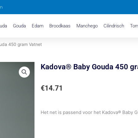
om
uda
Gouda
Edam
Broodkaas
Manchego
Cilindrisch
To
uda 450 gram Vatnet
Kadova® Baby Gouda 450 gr
€
14.71
Het net is passend voor het Kadova® Baby G