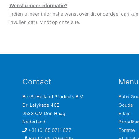
Wenst u meer informatie?
Indien u meer informatie wenst over dit onderdeel dan kun
invullen dat u vindt op onze site.
Contact
Menu
Be-St Holland Products B.V.
Baby Go
Dr. Lelykade 40E
Gouda
2583 CM Den Haag
Edam
Nederland
Broodka
+31 (0) 85 0711 877
Tomme
+31 (0) 65 7399 005
St. Pauli