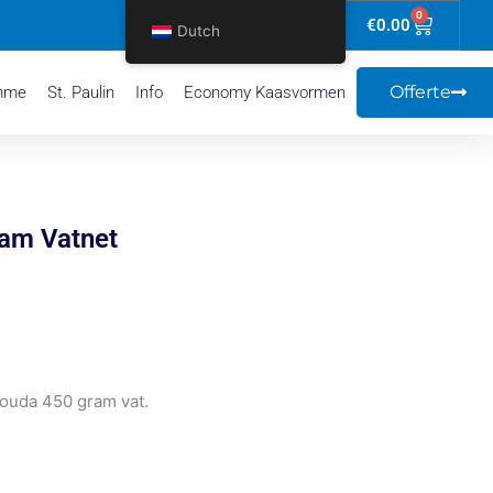
0
Winkel
€
0.00
Dutch
Offerte
mme
St. Paulin
Info
Economy Kaasvormen
am Vatnet
ouda 450 gram vat.