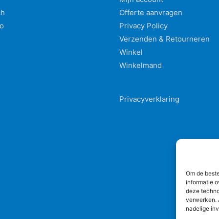
ch
Offerte aanvragen
o
Privacy Policy
Verzenden & Retourneren
Winkel
Winkelmand
Privacyverklaring
Om de beste
informatie o
deze techno
verwerken. A
nadelige in