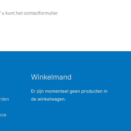
 u kunt het contactformulier
Winkelmand
rden
nce