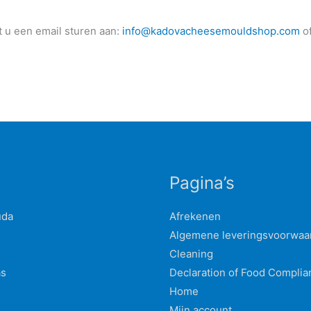
t u een email sturen aan:
info@kadovacheesemouldshop.com
of
Pagina’s
uda
Afrekenen
Algemene leveringsvoorwaa
Cleaning
as
Declaration of Food Complia
Home
n
Mijn account