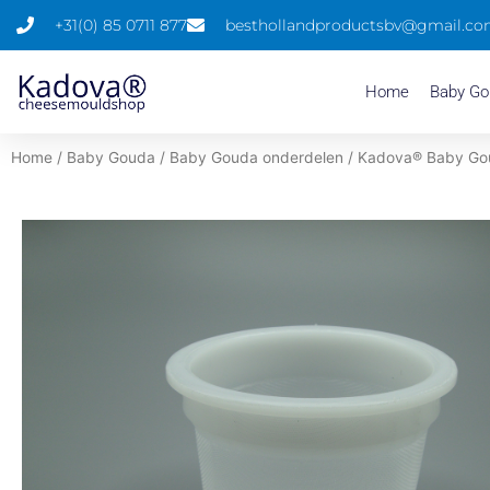
Spring
+31(0) 85 0711 877
besthollandproductsbv@gmail.c
naar
de
Home
Baby Go
content
Home
/
Baby Gouda
/
Baby Gouda onderdelen
/ Kadova® Baby Go