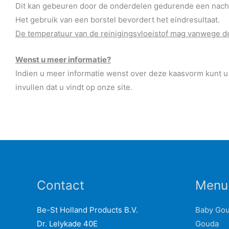
Dit kan gebeuren door de onderdelen gedurende een nacht 
Het gebruik van een borstel bevordert het eindresultaat.
De temperatuur van de reinigingsvloeistof mag vanwege de
Wenst u meer informatie?
Indien u meer informatie wenst over deze kaasvorm kunt u
invullen dat u vindt op onze site.
Contact
Menu
Be-St Holland Products B.V.
Baby Go
Dr. Lelykade 40E
Gouda