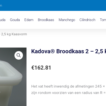
om
uda
Gouda
Edam
Broodkaas
Manchego
Cilindrisch
To
 2,5 kg Kaasvorm
Kadova® Broodkaas 2 – 2,5
€
162.81
Het vat heeft inwendig de afmetingen 245 x 
zijn rondom voorzien van een radius van R 