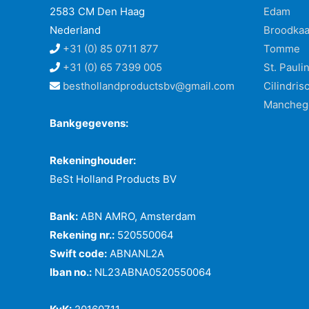
2583 CM Den Haag
Edam
Nederland
Broodka
+31 (0) 85 0711 877
Tomme
+31 (0) 65 7399 005
St. Pauli
besthollandproductsbv@gmail.com
Cilindris
Mancheg
Bankgegevens:
Rekeninghouder:
BeSt Holland Products BV
Bank:
ABN AMRO, Amsterdam
Rekening nr.:
520550064
Swift code:
ABNANL2A
Iban no.:
NL23ABNA0520550064