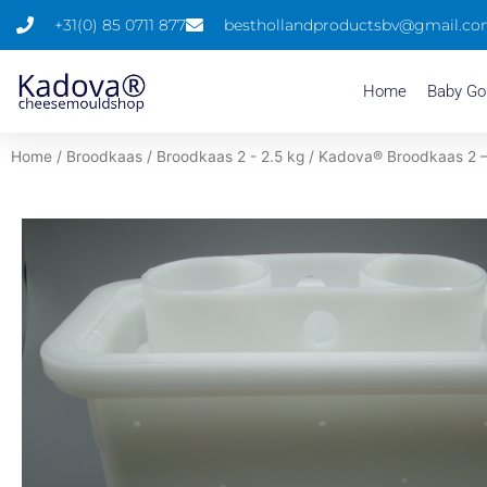
Spring
+31(0) 85 0711 877
besthollandproductsbv@gmail.c
naar
de
Home
Baby Go
content
Home
/
Broodkaas
/
Broodkaas 2 - 2.5 kg
/ Kadova® Broodkaas 2 –