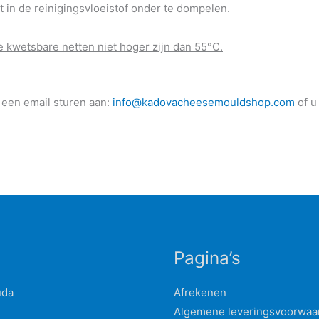
in de reinigingsvloeistof onder te dompelen.
 kwetsbare netten niet hoger zijn dan 55°C.
 een email sturen aan:
info@kadovacheesemouldshop.com
of u
Pagina’s
uda
Afrekenen
Algemene leveringsvoorwaa