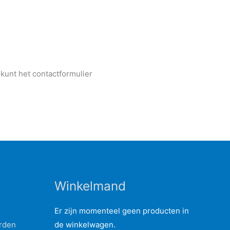
 kunt het contactformulier
Winkelmand
rden