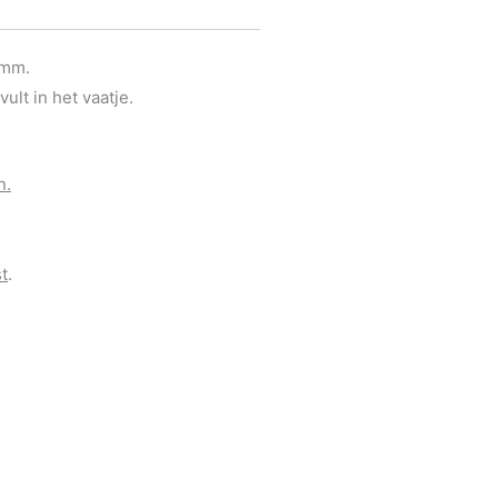
 mm.
lt in het vaatje.
n.
t
.