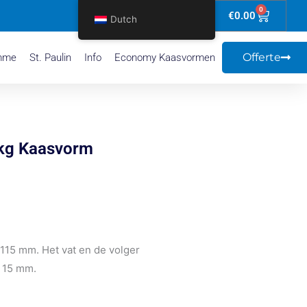
0
Winkel
€
0.00
Dutch
Offerte
mme
St. Paulin
Info
Economy Kaasvormen
 kg Kaasvorm
115 mm. Het vat en de volger
= 15 mm.