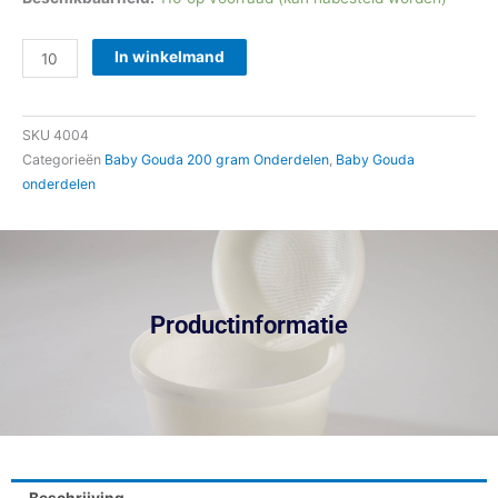
Baby
Gouda
In winkelmand
200
gram
SKU
4004
Volgernet
Categorieën
Baby Gouda 200 gram Onderdelen
,
Baby Gouda
aantal
onderdelen
Productinformatie
Beschrijving