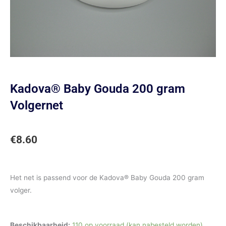
Kadova® Baby Gouda 200 gram
Volgernet
€
8.60
Het net is passend voor de Kadova® Baby Gouda 200 gram
volger.
Kadova®
Beschikbaarheid:
110 op voorraad (kan nabesteld worden)