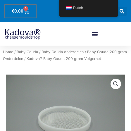
Spring
Dutch
0
Winkelwagen
naar
€
0.00
de
content
Home
/
Baby Gouda
/
Baby Gouda onderdelen
/
Baby Gouda 200 gram
Onderdelen
/ Kadova® Baby Gouda 200 gram Volgernet