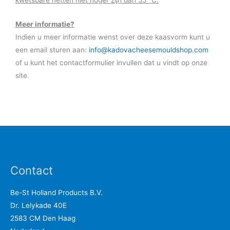
kwetsbare netten niet hoger zijn dan 55° C.
Meer informatie?
Indien u meer informatie wenst over deze kaasvorm kunt u
een email sturen aan:
info@kadovacheesemouldshop.com
of u kunt het contactformulier invullen dat u vindt op onze
site.
Contact
Be-St Holland Products B.V.
Dr. Lelykade 40E
2583 CM Den Haag