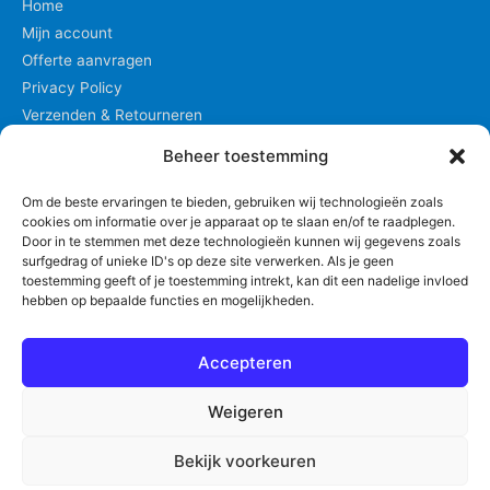
Home
Mijn account
Offerte aanvragen
Privacy Policy
Verzenden & Retourneren
Winkel
Beheer toestemming
Winkelmand
Om de beste ervaringen te bieden, gebruiken wij technologieën zoals
cookies om informatie over je apparaat op te slaan en/of te raadplegen.
Privacyverklaring
Door in te stemmen met deze technologieën kunnen wij gegevens zoals
surfgedrag of unieke ID's op deze site verwerken. Als je geen
toestemming geeft of je toestemming intrekt, kan dit een nadelige invloed
hebben op bepaalde functies en mogelijkheden.
Winkelmand
Accepteren
Weigeren
Bekijk voorkeuren