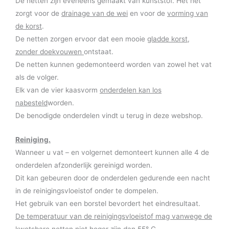
De netten zijn eveneens gemaakt van kunststof. Het net
zorgt voor de
drainage van de wei
en voor de
vorming van
de korst
.
De netten zorgen ervoor dat een mooie
gladde korst,
zonder doekvouwen
ontstaat.
De netten kunnen gedemonteerd worden van zowel het vat
als de volger.
Elk van de vier kaasvorm
onderdelen kan los
nabesteld
worden.
De benodigde onderdelen vindt u terug in deze webshop.
Reiniging.
Wanneer u vat – en volgernet demonteert kunnen alle 4 de
onderdelen afzonderlijk gereinigd worden.
Dit kan gebeuren door de onderdelen gedurende een nacht
in de reinigingsvloeistof onder te dompelen.
Het gebruik van een borstel bevordert het eindresultaat.
De temperatuur van de reinigingsvloeistof mag vanwege de