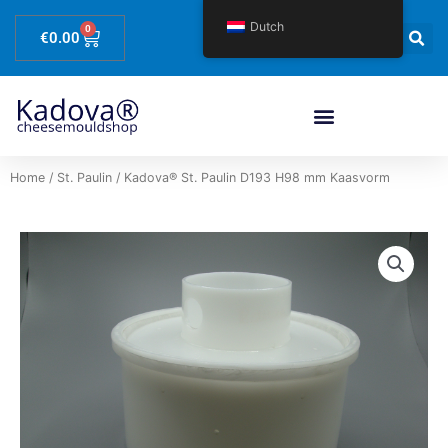
Spring
Dutch
0
Winkelwagen
naar
€
0.00
de
content
Home
/
St. Paulin
/ Kadova® St. Paulin D193 H98 mm Kaasvorm