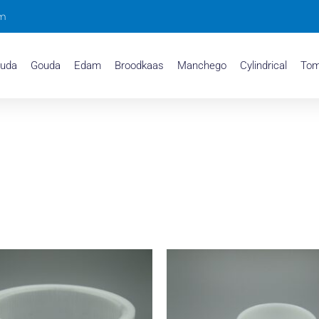
om
ouda
Gouda
Edam
Broodkaas
Manchego
Cylindrical
To