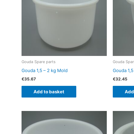
Gouda Spare parts
Gouda Spar
Gouda 1,5 – 2 kg Mold
Gouda 1,5
€
35.67
€
32.45
Add to basket
Add