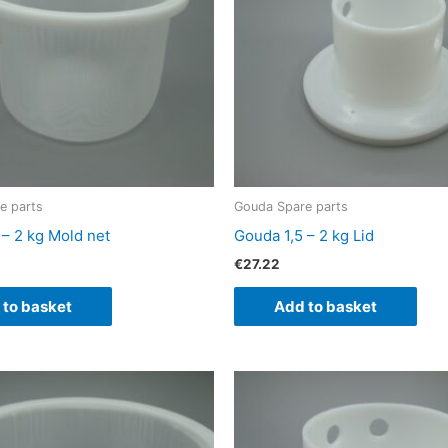
e parts
Gouda Spare parts
 – 2 kg Mold net
Gouda 1,5 – 2 kg Lid
€
27.22
 to basket
Add to basket