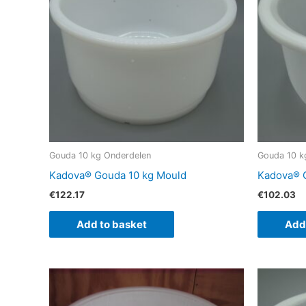
Gouda 10 kg Onderdelen
Gouda 10 k
Kadova® Gouda 10 kg Mould
Kadova® G
€
122.17
€
102.03
Add to basket
Add