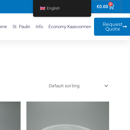
0
Basket
€
0.00
English
Request
mme
St. Paulin
Info
Economy Kaasvormen
Quote