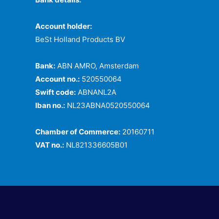
Account holder:
BeSt Holland Products BV
Bank:
ABN AMRO, Amsterdam
Account no.:
520550064
Swift code:
ABNANL2A
Iban no.:
NL23ABNA0520550064
Chamber of Commerce:
20160711
VAT no.:
NL821336605B01