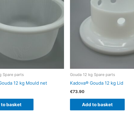
g Spare parts
Gouda 12 kg Spare parts
ouda 12 kg Mould net
Kadova® Gouda 12 kg Lid
€
73.90
 to basket
Add to basket