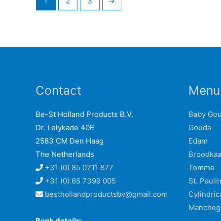
1
2
3
→
Contact
Menu
Be-St Holland Products B.V.
Baby Go
Dr. Lelykade 40E
Gouda
2583 CM Den Haag
Edam
The Netherlands
Broodka
+31 (0) 85 0711 877
Tomme
+31 (0) 65 7399 005
St. Pauli
besthollandproductsbv@gmail.com
Cylindric
Mancheg
Bank details: