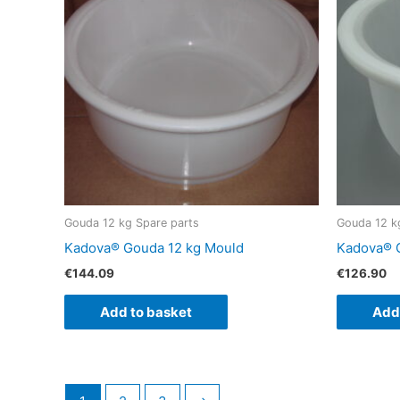
Gouda 12 kg Spare parts
Gouda 12 k
Kadova® Gouda 12 kg Mould
Kadova® G
€
144.09
€
126.90
Add to basket
Add