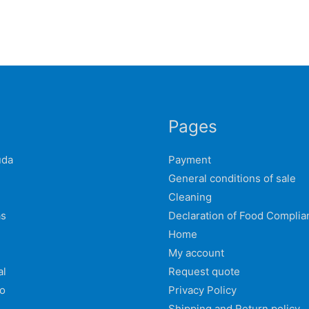
Pages
uda
Payment
General conditions of sale
Cleaning
as
Declaration of Food Complia
Home
n
My account
al
Request quote
o
Privacy Policy
Shipping and Return policy