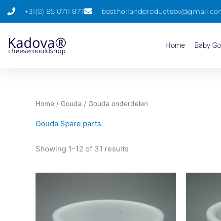
Skip
+31(0) 85 0711 877
besthollandproductsbv@gmail.c
to
content
Home
Baby G
Home
/
Gouda
/ Gouda onderdelen
Gouda Spare parts
Showing 1–12 of 31 results