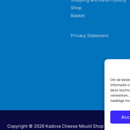
Shop
Basket
Privacy Statement
Om de beste
informatie o
deze techno
verwerken. A
nadelige in
Acc
Copyright © 2026
Kadova Cheese Mould Shop
|
nodeyn